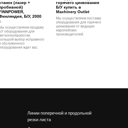
станок (лазер +
горячего цинкования
пробивной)
Б/У купить в
FINNPOWER,
Machinery Outlet
Финляндия, Б/У, 2000
Мы осуществляем поставку
г.
оборудования для горячего
цинкования от ведущих
Мы осуществляем продажу
европейских
БУ оборудования для
производителей.
металлообработки.
Большой выбор исправного
и обслуженного
оборудования ждет вас.
Линии поперечной и продольной
резки листа