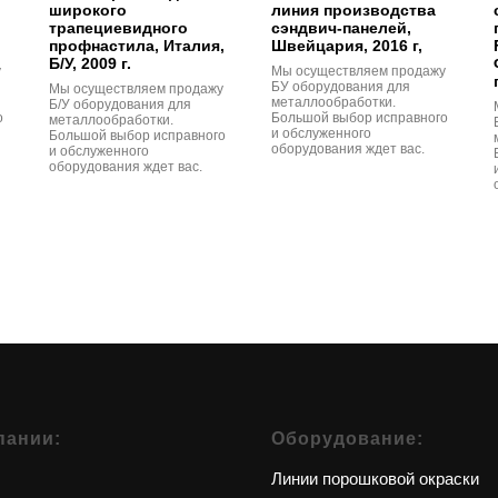
широкого
линия производства
трапециевидного
сэндвич-панелей,
профнастила, Италия,
Швейцария, 2016 г,
Б/У, 2009 г.
у
Мы осуществляем продажу
БУ оборудования для
Мы осуществляем продажу
металлообработки.
Б/У оборудования для
о
Большой выбор исправного
металлообработки.
и обслуженного
Большой выбор исправного
оборудования ждет вас.
и обслуженного
оборудования ждет вас.
пании:
Оборудование:
Линии порошковой окраски