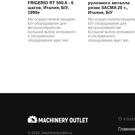
FRIGERIO RT 550.6 - 6
рулонного металла
шагов, Италия, Б/У,
резки SACMA 20 т.,
1990е
Италия, Б/У
Мы осуществляем продажу
Мы осуществляем продаж
Б/У оборудования для
Б/У оборудования для
металлообработки.
металлообработки.
Большой выбор исправного
Большой выбор исправног
и обслуженного
и обслуженного
оборудования ждет вас.
оборудования ждет вас.
О ком
Главная
© 2026. machineryoutlet.ru