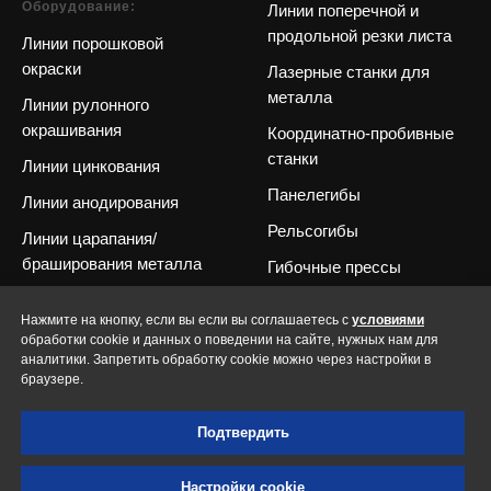
Оборудование:
Линии поперечной и
продольной резки листа
Линии порошковой
окраски
Лазерные станки для
металла
Линии рулонного
окрашивания
Координатно-пробивные
станки
Линии цинкования
Панелегибы
Линии анодирования
Рельсогибы
Линии царапания/
браширования металла
Гибочные прессы
Линии профилирования
Сварочное оборудование
Нажмите на кнопку, если вы если вы соглашаетесь с
условиями
Линии производства
Волочильные станы
обработки cookie и данных о поведении на сайте, нужных нам для
сэндвич-панелей
аналитики. Запретить обработку cookie можно через настройки в
Прочее оборудование
браузере.
Линии резки и пробивки
Запасные части и
стальных балок и пли
т
Подтвердить
комплектующие
Настройки cookie