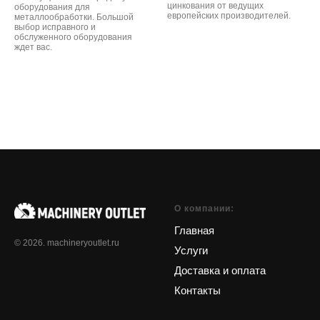
цинкования от ведущих
оборудования для
европейских производителей.
металлообработки. Большой
выбор исправного и
обслуженного оборудования
ждет вас.
О компании:
Главная
© 2026. machineryoutlet.ru
Услуги
Доставка и оплата
Контакты