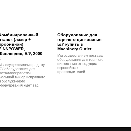
Комбинированный
Оборудование для
станок (лазер +
горячего цинкования
пробивной)
Б/У купить в
FINNPOWER,
Machinery Outlet
Финляндия, Б/У, 2000
Мы осуществляем поставку
г.
оборудования для горячего
цинкования от ведущих
Мы осуществляем продажу
европейских
БУ оборудования для
производителей.
металлообработки.
Большой выбор исправного
и обслуженного
оборудования ждет вас.