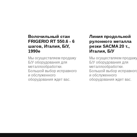
Волочильный стан
Линия продольной
FRIGERIO RT 550.6 - 6
рулонного металла
шагов, Италия, Б/У,
резки SACMA 20 т.,
1990е
Италия, Б/У
Мы осуществляем продажу
Мы осуществляем продаж
Б/У оборудования для
Б/У оборудования для
металлообработки.
металлообработки.
Большой выбор исправного
Большой выбор исправног
и обслуженного
и обслуженного
оборудования ждет вас.
оборудования ждет вас.