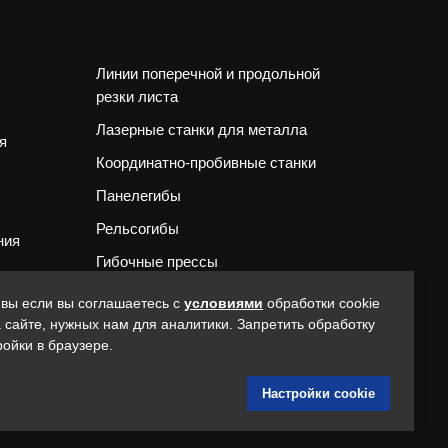
Линии поперечной и продольной
резки листа
Лазерные станки для металла
я
Координатно-пробивные станки
Панелегибы
Рельсогибы
ния
Гибочные прессы
Сварочное оборудование
 вы если вы соглашаетесь с
условиями
обработки cookie
 сайте, нужных нам для аналитики. Запретить обработку
Волочильные станы
-
ройки в браузере.
Прочее оборудование
льных
Запасные части и комплектующие
Настройки cookie