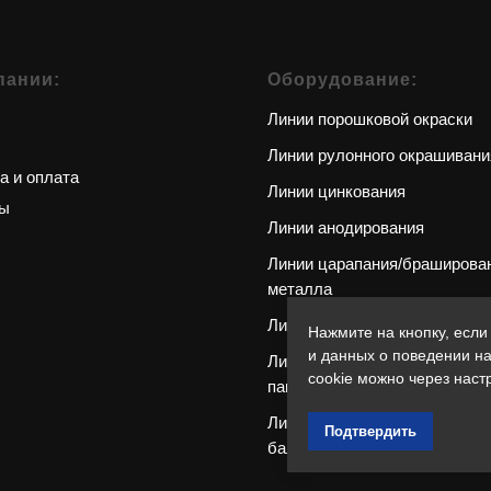
пании:
Оборудование:
Линии порошковой окраски
Линии рулонного окрашивани
а и оплата
Линии цинкования
ты
Линии анодирования
Линии царапания/браширова
металла
Линии профилирования
Нажмите на кнопку, если
и данных о поведении на
Линии производства сэндвич
cookie можно через наст
панелей
Линии резки и пробивки ста
Подтвердить
балок и пли
т