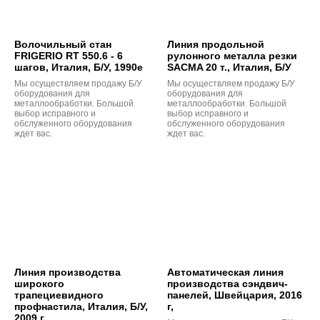
Волочильный стан
Линия продольной
FRIGERIO RT 550.6 - 6
рулонного металла резки
шагов, Италия, Б/У, 1990е
SACMA 20 т., Италия, Б/У
Мы осуществляем продажу Б/У
Мы осуществляем продажу Б/У
оборудования для
оборудования для
металлообработки. Большой
металлообработки. Большой
выбор исправного и
выбор исправного и
обслуженного оборудования
обслуженного оборудования
ждет вас.
ждет вас.
Линия производства
Автоматическая линия
широкого
производства сэндвич-
трапециевидного
панелей, Швейцария, 2016
профнастила, Италия, Б/У,
г,
2009 г.