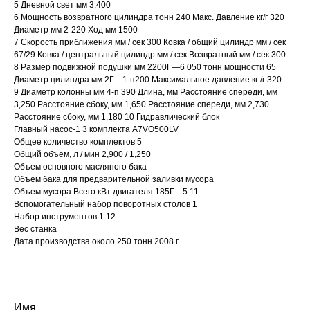
5 Дневной свет мм 3,400
6 Мощность возвратного цилиндра тонн 240 Макс. Давление кг/г 320
Диаметр мм 2-220 Ход мм 1500
7 Скорость приближения мм / сек 300 Ковка / общий цилиндр мм / сек
67/29 Ковка / центральный цилиндр мм / сек Возвратный мм / сек 300
8 Размер подвижной подушки мм 2200Г—6 050 тонн мощности 65
Диаметр цилиндра мм 2Г—1-п200 Максимальное давление кг /г 320
9 Диаметр колонны мм 4-п 390 Длина, мм Расстояние спереди, мм
3,250 Расстояние сбоку, мм 1,650 Расстояние спереди, мм 2,730
Расстояние сбоку, мм 1,180 10 Гидравлический блок
Главный насос-1 3 комплекта A7VO500LV
Общее количество комплектов 5
Общий объем, л / мин 2,900 / 1,250
Объем основного масляного бака
Объем бака для предварительной заливки мусора
Объем мусора Всего кВт двигателя 185Г—5 11
Вспомогательный набор поворотных столов 1
Набор инструментов 1 12
Вес станка
Дата производства около 250 тонн 2008 г.
Имя