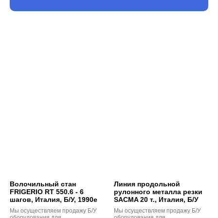
Волочильный стан
Линия продольной
FRIGERIO RT 550.6 - 6
рулонного металла резки
шагов, Италия, Б/У, 1990е
SACMA 20 т., Италия, Б/У
Мы осуществляем продажу Б/У
Мы осуществляем продажу Б/У
оборудования для
оборудования для