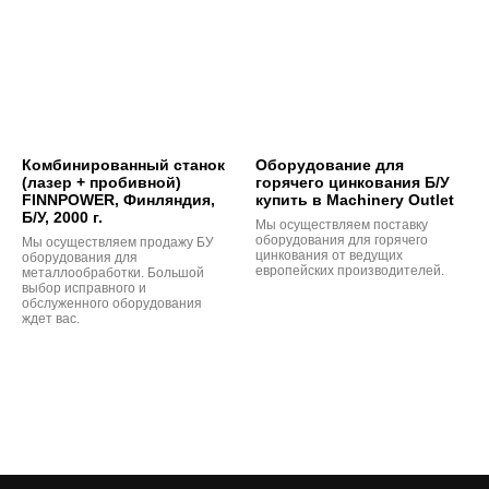
Комбинированный станок
Оборудование для
(лазер + пробивной)
горячего цинкования Б/У
FINNPOWER, Финляндия,
купить в Machinery Outlet
Б/У, 2000 г.
Мы осуществляем поставку
оборудования для горячего
Мы осуществляем продажу БУ
цинкования от ведущих
оборудования для
европейских производителей.
металлообработки. Большой
выбор исправного и
обслуженного оборудования
ждет вас.