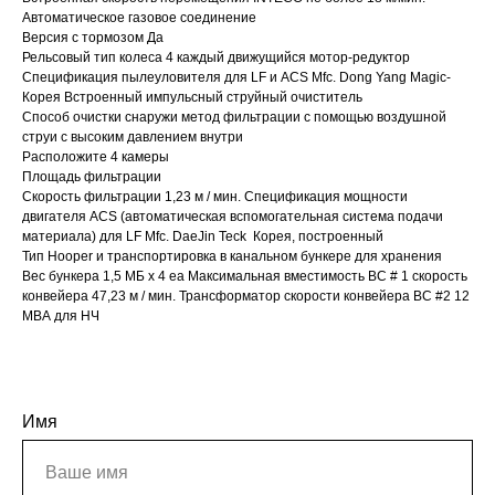
Автоматическое газовое соединение
Версия с тормозом Да
Рельсовый тип колеса 4 каждый движущийся мотор-редуктор
Спецификация пылеуловителя для LF и ACS Mfc. Dong Yang Magic-
Корея Встроенный импульсный струйный очиститель
Способ очистки снаружи метод фильтрации с помощью воздушной
струи с высоким давлением внутри
Расположите 4 камеры
Площадь фильтрации
Скорость фильтрации 1,23 м / мин. Спецификация мощности
двигателя ACS (автоматическая вспомогательная система подачи
материала) для LF Mfc. DaeJin Teck Корея, построенный
Тип Hooper и транспортировка в канальном бункере для хранения
Вес бункера 1,5 МБ x 4 ea Максимальная вместимость BC # 1 скорость
конвейера 47,23 м / мин. Трансформатор скорости конвейера BC #2 12
МВА для НЧ
Имя